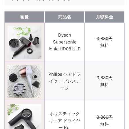
画像
商品名
月額料金
Dyson
3,880円
Supersonic
無料
Ionic HD08 ULF
Philips ヘアドラ
3,880円
イヤー プレステ
無料
ージ
ホリスティック
3,880円
キュア ドライヤ
無料
ー Rp.