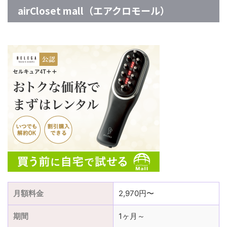
airCloset mall（エアクロモール）
月額料金
2,970円〜
期間
1ヶ月～