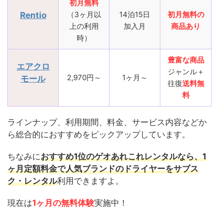
初月無料
（3ヶ月以
14泊15日
初月無料の
Rentio
上の利用
加入月
商品あり
時）
豊富な商品
エアクロ
ジャンル＋
2,970円～
1ヶ月～
モール
往復
送料無
料
ラインナップ、利用期間、料金、サービス内容などか
ら総合的におすすめをピックアップしています。
ちなみに
おすすめ1位のゲオあれこれレンタルなら、1
ヶ月定額料金で人気ブランドのドライヤーをサブス
ク・レンタル
利用できますよ。
現在は
1ヶ月の無料体験
実施中！