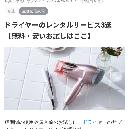
家具・家電のサブスク・レンタルMODHI
>
生活必需家電
>
広告
生活必需家電
ドライヤーのレンタルサービス3選
【無料・安いお試しはここ】
短期間の使用や購入前のお試しに、
ドライヤー
のサブ