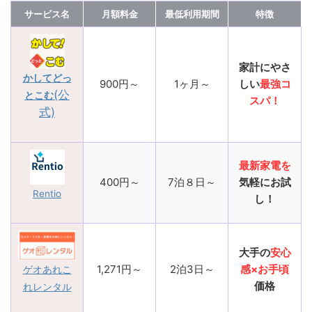
サービス名
月額料金
最低利用期間
特徴
家計にやさ
かしてどっ
900円～
1ヶ月～
しい
最強コ
(公
とこむ
スパ！
式)
最新家電を
400円～
7泊８日～
気軽にお試
Rentio
し！
大手の
安心
1,271円～
2泊3日～
感×お手頃
ゲオあれこ
価格
れレンタル