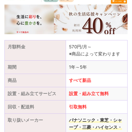
月額料金
570円/月～
※商品によって変わります
期間
1年～5年
商品
すべて新品
設置・組み立てサービス
設置
・
組み立て
無料
回収・配送料
引取無料
取り扱いメーカー
パナソニック・東芝・シャ
ープ・三菱
・ハイセンス・