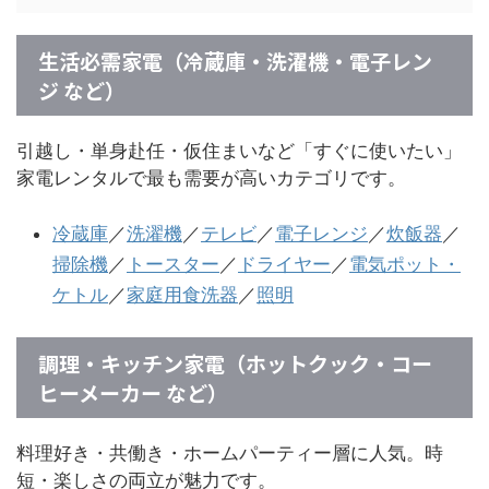
生活必需家電（冷蔵庫・洗濯機・電子レン
ジ など）
引越し・単身赴任・仮住まいなど「すぐに使いたい」
家電レンタルで最も需要が高いカテゴリです。
冷蔵庫
／
洗濯機
／
テレビ
／
電子レンジ
／
炊飯器
／
掃除機
／
トースター
／
ドライヤー
／
電気ポット・
ケトル
／
家庭用食洗器
／
照明
調理・キッチン家電（ホットクック・コー
ヒーメーカー など）
料理好き・共働き・ホームパーティー層に人気。時
短・楽しさの両立が魅力です。