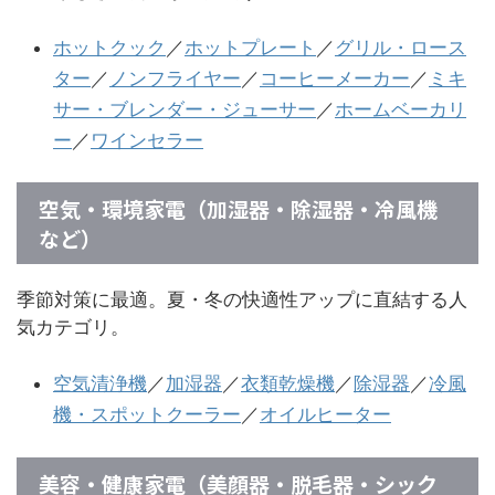
ホットクック
／
ホットプレート
／
グリル・ロース
ター
／
ノンフライヤー
／
コーヒーメーカー
／
ミキ
サー・ブレンダー・ジューサー
／
ホームベーカリ
ー
／
ワインセラー
空気・環境家電（加湿器・除湿器・冷風機
など）
季節対策に最適。夏・冬の快適性アップに直結する人
気カテゴリ。
空気清浄機
／
加湿器
／
衣類乾燥機
／
除湿器
／
冷風
機・スポットクーラー
／
オイルヒーター
美容・健康家電（美顔器・脱毛器・シック