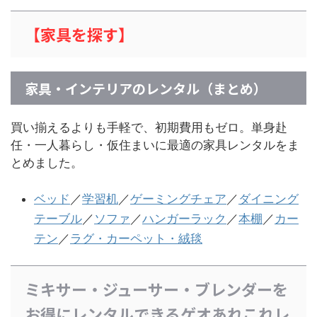
【家
具を探す】
家具・インテリアのレンタル（まとめ）
買い揃えるよりも手軽で、初期費用もゼロ。単身赴
任・一人暮らし・仮住まいに最適の家具レンタルをま
とめました。
ベッド
／
学習机
／
ゲーミングチェア
／
ダイニング
テーブル
／
ソファ
／
ハンガーラック
／
本棚
／
カー
テン
／
ラグ・カーペット・絨毯
ミキサー・ジューサー・ブレンダーを
お得にレンタルできるゲオあれこれレ