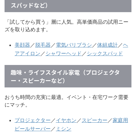
スパッドなど）
「試してから買う」層に人気。高単価商品の試用ニー
ズを取り込めます。
美顔器
／
脱毛器
／
電気バリブラシ
／
体組成計
／
ヘ
アアイロン
／
シャワーヘッド
／
シックスパッド
趣味・ライフスタイル家電（プロジェクタ
ー・スピーカーなど）
おうち時間の充実に最適。イベント・在宅ワーク需要
にマッチ。
プロジェクター
／
イヤホン
／
スピーカー
／
家庭用
ビールサーバー
／
ミシン