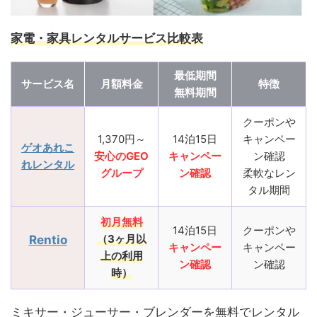
家電・家具レンタルサービス比較表
最低期間
サービス名
月額料金
特徴
無料期間
クーポンや
1,370円～
14泊15日
キャンペー
ゲオあれこ
安心のGEO
キャンペー
ン確認
れレンタル
グループ
ン確認
柔軟なレン
タル期間
初月無料
14泊15日
クーポンや
（3ヶ月以
Rentio
キャンペー
キャンペー
上の利用
ン確認
ン確認
時）
ミキサー・ジューサー・ブレンダーを無料でレンタル