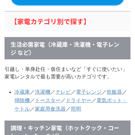
【家電カテゴリ別で探す】
生活必需家電（冷蔵庫・洗濯機・電子レン
ジ など）
引越し・単身赴任・仮住まいなど「すぐに使いたい」
家電レンタルで最も需要が高いカテゴリです。
冷蔵庫
／
洗濯機
／
テレビ
／
電子レンジ
／
炊飯器
／
掃除機
／
トースター
／
ドライヤー
／
電気ポット・
ケトル
／
家庭用食洗器
／
照明
調理・キッチン家電（ホットクック・コー