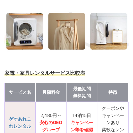
家電・家具レンタルサービス比較表
最低期間
サービス名
月額料金
特徴
無料期間
クーポンや
2,480円～
14泊15日
キャンペー
ゲオあれこ
安心のGEO
キャンペー
ンあり
れレンタル
グループ
ン等を確認
柔軟なレン