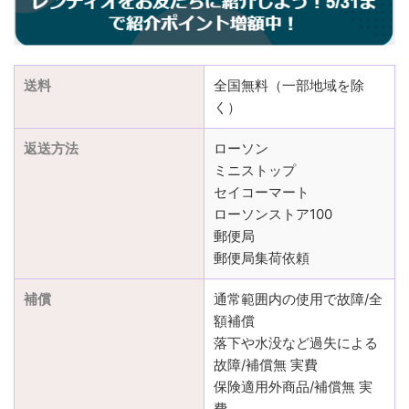
送料
全国無料（一部地域を除
く）
返送方法
ローソン
ミニストップ
セイコーマート
ローソンストア100
郵便局
郵便局集荷依頼
補償
通常範囲内の使用で故障/全
額補償
落下や水没など過失による
故障/補償無 実費
保険適用外商品/補償無 実
費