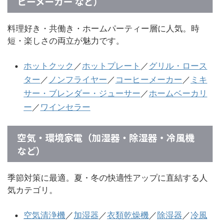
ヒーメーカー など）
料理好き・共働き・ホームパーティー層に人気。時
短・楽しさの両立が魅力です。
ホットクック
／
ホットプレート
／
グリル・ロース
ター
／
ノンフライヤー
／
コーヒーメーカー
／
ミキ
サー・ブレンダー・ジューサー
／
ホームベーカリ
ー
／
ワインセラー
空気・環境家電（加湿器・除湿器・冷風機
など）
季節対策に最適。夏・冬の快適性アップに直結する人
気カテゴリ。
空気清浄機
／
加湿器
／
衣類乾燥機
／
除湿器
／
冷風