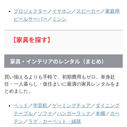
プロジェクター
／
イヤホン
／
スピーカー
／
家庭用
ビールサーバー
／
ミシン
【家
具を探す】
家具・インテリアのレンタル（まとめ）
買い揃えるよりも手軽で、初期費用もゼロ。単身赴
任・一人暮らし・仮住まいに最適の家具レンタルをま
とめました。
ベッド
／
学習机
／
ゲーミングチェア
／
ダイニング
テーブル
／
ソファ
／
ハンガーラック
／
本棚
／
カー
テン
／
ラグ・カーペット・絨毯