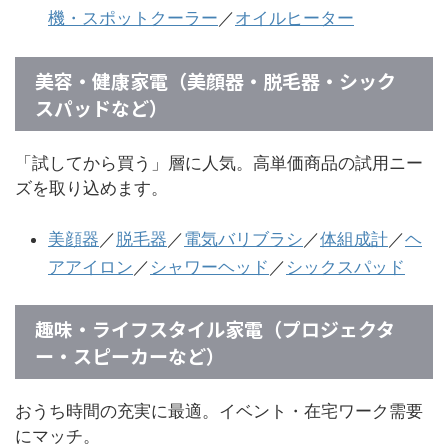
機・スポットクーラー
／
オイルヒーター
美容・健康家電（美顔器・脱毛器・シック
スパッドなど）
「試してから買う」層に人気。高単価商品の試用ニー
ズを取り込めます。
美顔器
／
脱毛器
／
電気バリブラシ
／
体組成計
／
ヘ
アアイロン
／
シャワーヘッド
／
シックスパッド
趣味・ライフスタイル家電（プロジェクタ
ー・スピーカーなど）
おうち時間の充実に最適。イベント・在宅ワーク需要
にマッチ。