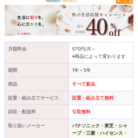
月額料金
570円/月～
※商品によって変わります
期間
1年～5年
商品
すべて新品
設置・組み立てサービス
設置
・
組み立て
無料
回収・配送料
引取無料
取り扱いメーカー
パナソニック・東芝・シャ
ープ・三菱
・ハイセンス・