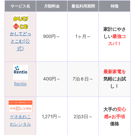
サービス名
月額料金
最低利用期間
特徴
家計にやさ
かしてどっ
900円～
1ヶ月～
しい
最強コ
(公
とこむ
スパ！
式)
最新家電を
400円～
7泊８日～
気軽にお試
Rentio
し！
大手の
安心
1,271円～
2泊3日～
感×お手頃
ゲオあれこ
価格
れレンタル