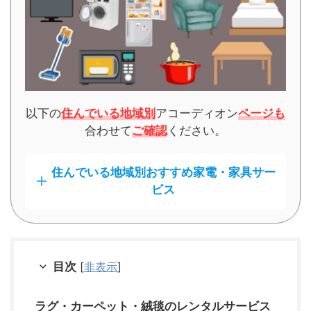
以下の
住んでいる地域別
アコーディオン
ページも
合わせて
ご確認
ください。
住んでいる地域別おすすめ家電・家具サー
ビス
目次
[
非表示
]
ラグ・カーペット・絨毯のレンタルサービス