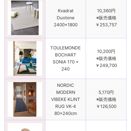
Kvadrat
10,360円
Duotone
※販売価格
2400×1800
￥253,757
TOULEMONDE
10,200円
BOCHART
※販売価格
SONIA 170 ×
￥249,700
240
NORDIC
MODERN
5,170円
VIBEKE KLINT
※販売価格
RUG VK-4
￥126,500
80×240cm