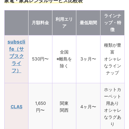
家電・家具レンタルサービス比較表
ラインナ
利用エリ
月額料金
最低期間
ップ・特
ア
徴
subscli
種類が豊
fe（サ
全国
富
ブスク
530円〜
※離島を
3ヶ月〜
オシャレ
ライ
除く
なライン
フ）
ナップ
ホットカ
ーペット
1,650
関東
用あり
CLAS
4ヶ月〜
円〜
関西
オシャレ
なラグあ
り