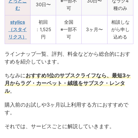
どっとこ
※一部不
30日〜
なラグ4
30日〜
む
可
種のみ
stylics
初回
全国
相談しな
（スタイ
：1,525
※一部不
3ヶ月〜
がら申し
リクス）
円
可
込める
ラインナップ一覧、評判、料金などから総合的におす
すめを紹介しています。
ちなみに
おすすめ1位のサブスクライフなら、最短3ヶ
月からラグ・カーペット・絨毯をサブスク・レンタ
ル
。
購入前のお試しや3ヶ月以上利用する方におすすめで
す。
それでは、サービスごとに解説していきます。