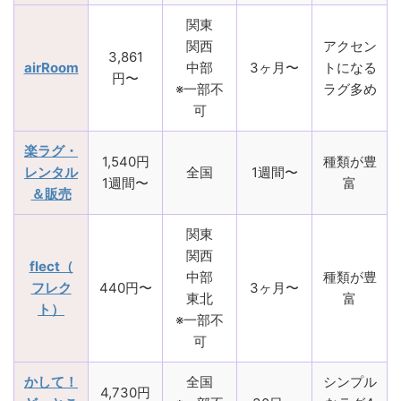
関東
関西
アクセン
3,861
airRoom
中部
3ヶ月〜
トになる
円〜
※一部不
ラグ多め
可
楽ラグ・
1,540円
種類が豊
レンタル
全国
1週間〜
1週間〜
富
＆販売
関東
関西
flect（
中部
種類が豊
フレク
440円〜
3ヶ月〜
東北
富
ト）
※一部不
可
かして！
全国
シンプル
4,730円