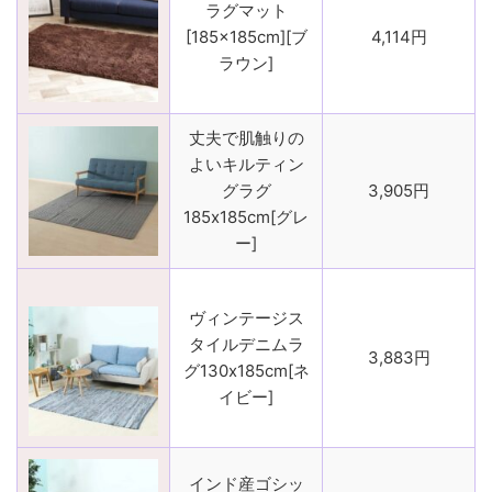
ラグマット
[185×185cm][ブ
4,114円
ラウン]
丈夫で肌触りの
よいキルティン
グラグ
3,905円
185x185cm[グレ
ー]
ヴィンテージス
タイルデニムラ
3,883円
グ130x185cm[ネ
イビー]
インド産ゴシッ