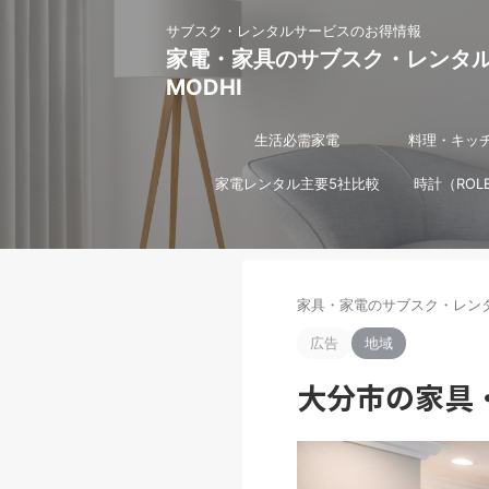
サブスク・レンタルサービスのお得情報
家電・家具のサブスク・レンタ
MODHI
生活必需家電
料理・キッ
家電レンタル主要5社比較
時計（ROL
家具・家電のサブスク・レンタ
広告
地域
大分市の家具