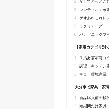
かしてどっとこ
レンティオ：家
ゲオあれこれレ
ラクリアーズ
パナソニックフ
【家電カテゴリ別
生活必需家電（
調理・キッチン
空気・環境家電
大分市で家具・家
新品購入前の検
短期間だけ家具