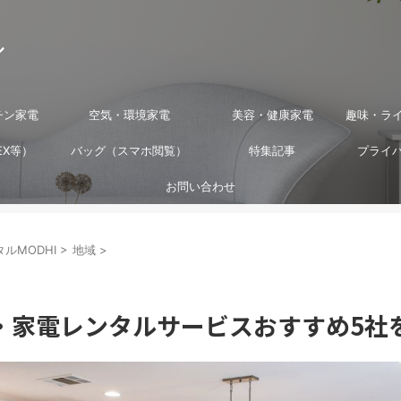
ル
チン家電
空気・環境家電
美容・健康家電
趣味・ラ
EX等）
バッグ（スマホ閲覧）
特集記事
プライ
お問い合わせ
ルMODHI
>
地域
>
・家電レンタルサービスおすすめ5社