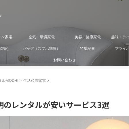
ル
チン家電
空気・環境家電
美容・健康家電
趣味・ラ
EX等）
バッグ（スマホ閲覧）
特集記事
プライ
お問い合わせ
ルMODHI
>
生活必需家電
>
明のレンタルが安いサービス3選