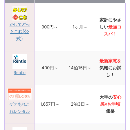
家計にやさ
かしてどっ
900円～
1ヶ月～
しい
最強コ
(公
とこむ
スパ！
式)
最新家電を
400円～
14泊15日～
気軽にお試
Rentio
し！
大手の
安心
1,657円～
2泊3日～
感×お手頃
ゲオあれこ
価格
れレンタル