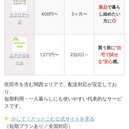
新品
で暮ら
400円〜
3ヶ月〜
し始めたい
ラクリアー
方に
◎
ズ
買う前に“
自
1,271円〜
2泊3日～
宅で試せ
エアクロモ
る
”
安心
感。
ール
吹田市を含む関西エリアで、配送対応が安定してお
り、
短期利用・一人暮らしにも使いやすい代表的なサービ
スです。
かして！どっとこむ公式サイトを見る
（短期プランあり／全国対応）