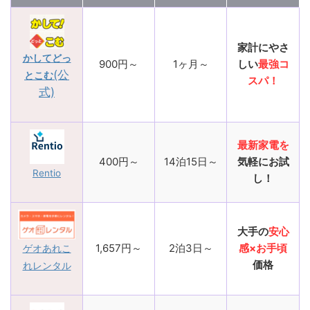
家計にやさ
かしてどっ
900円～
1ヶ月～
しい
最強コ
(公
とこむ
スパ！
式)
最新家電を
400円～
14泊15日～
気軽にお試
Rentio
し！
大手の
安心
1,657円～
2泊3日～
感×お手頃
ゲオあれこ
価格
れレンタル