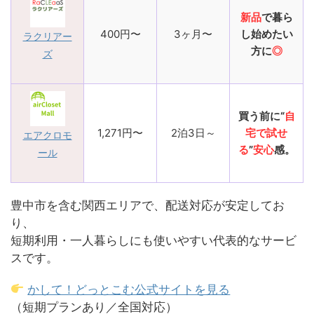
新品
で暮ら
400円〜
3ヶ月〜
し始めたい
ラクリアー
方に
◎
ズ
買う前に“
自
1,271円〜
2泊3日～
宅で試せ
エアクロモ
る
”
安心
感。
ール
豊中市を含む関西エリアで、配送対応が安定してお
り、
短期利用・一人暮らしにも使いやすい代表的なサービ
スです。
かして！どっとこむ公式サイトを見る
（短期プランあり／全国対応）