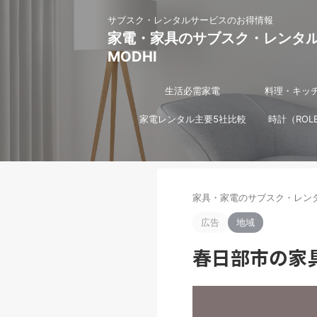
サブスク・レンタルサービスのお得情報
家電・家具のサブスク・レンタ
MODHI
生活必需家電
料理・キッ
家電レンタル主要5社比較
時計（ROL
家具・家電のサブスク・レンタ
広告
地域
春日部市の家