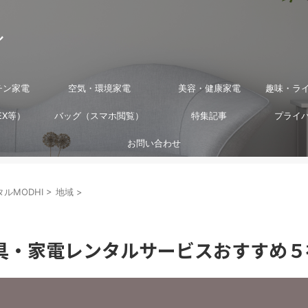
ル
チン家電
空気・環境家電
美容・健康家電
趣味・ラ
EX等）
バッグ（スマホ閲覧）
特集記事
プライ
お問い合わせ
ルMODHI
>
地域
>
具・家電レンタルサービスおすすめ５