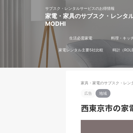
サブスク・レンタルサービスのお得情報
家電・家具のサブスク・レンタ
MODHI
生活必需家電
料理・キッ
家電レンタル主要5社比較
時計（ROL
家具・家電のサブスク・レンタ
広告
地域
西東京市の家