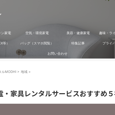
ル
チン家電
空気・環境家電
美容・健康家電
趣味・ラ
EX等）
バッグ（スマホ閲覧）
特集記事
プライ
お問い合わせ
ルMODHI
>
地域
>
電・家具レンタルサービスおすすめ５