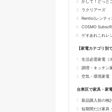
かして！どっと
ラクリアーズ
Rentio(レンティ
COSMO SubscRe
ゲオあれこれレ
【家電カテゴリ別
生活必需家電（
調理・キッチン
空気・環境家電
台東区で家具・家
新品購入前の検
短期間だけ家具