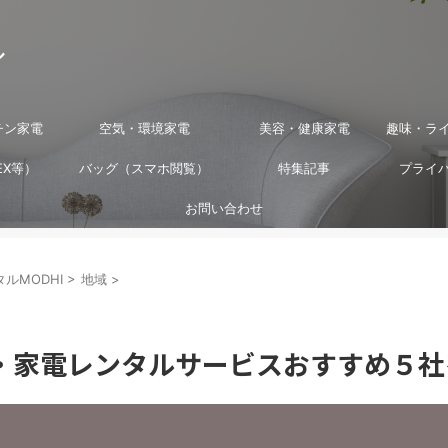
ル
チン家電
空気・環境家電
美容・健康家電
趣味・ラ
EX等）
バッグ（スマホ閲覧）
特集記事
プライ
お問い合わせ
ルMODHI
>
地域
>
・家電レンタルサービスおすすめ５社