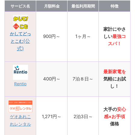
サービス名
月額料金
最低利用期間
特徴
家計にやさ
かしてどっ
900円～
1ヶ月～
しい
最強コ
(公
とこむ
スパ！
式)
最新家電を
400円～
7泊８日～
気軽にお試
Rentio
し！
大手の
安心
1,271円～
2泊3日～
感×お手頃
ゲオあれこ
価格
れレンタル