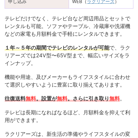
申し込み
WEB（
ラクリアーズ
）
テレビだけでなく、テレビ台など周辺用品とセットで
レンタルも可能。ソファやテーブル、冷蔵庫や洗濯機
などの家電も月額料金で手軽にレンタルできます。
１年～５年の期間でテレビのレンタルが可能
で、ラク
リアーズでは24V型〜65V型まで、幅広いサイズをラ
インナップ。
機能や用途、及びメーカーもライフスタイルに合わせ
て選択しやすいように豊富に取り揃えてあります。
往復送料
無料
。設置が
無料
。さらに引き取り
無料
。
テレビは長期になればなるほど、月額料金を抑えて利
用ができます。
ラクリアーズは、新生活の準備やライフスタイルの変