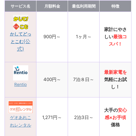
サービス名
月額料金
最低利用期間
特徴
家計にやさ
かしてどっ
900円～
1ヶ月～
しい
最強コ
(公
とこむ
スパ！
式)
最新家電を
400円～
7泊８日～
気軽にお試
Rentio
し！
大手の
安心
1,271円～
2泊3日～
感×お手頃
ゲオあれこ
価格
れレンタル