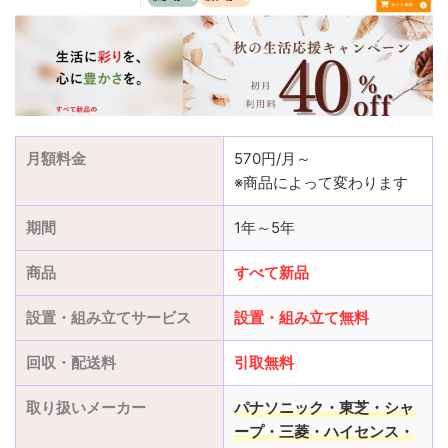
月額料金
570円/月～
※商品によって変わります
期間
1年～5年
商品
すべて新品
設置・組み立てサービス
設置
・
組み立て
無料
回収・配送料
引取無料
取り扱いメーカー
パナソニック・東芝・シャ
ープ・三菱
・ハイセンス・