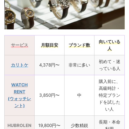
向いている
サービス
月額目安
ブランド数
人
初めて・迷
カリトケ
4,378円〜
非常に多い
っている人
購入前に、
WATCH
高級時計・
RENT
3,850円〜
中
特定ブラン
(ウォッチレ
ドを試した
ント)
い人
長期・本命
HUBROLEN
19,800円〜
少数精鋭
利用