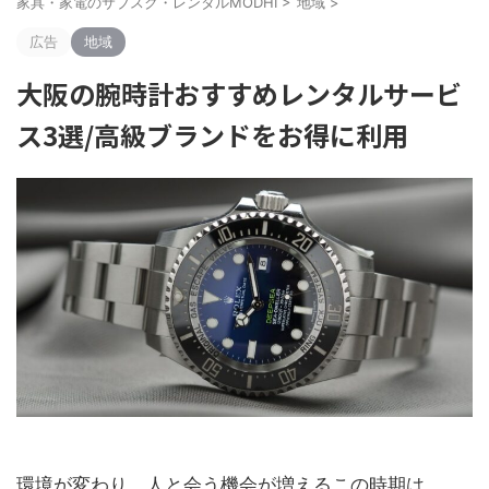
家具・家電のサブスク・レンタルMODHI
>
地域
>
広告
地域
大阪の腕時計おすすめレンタルサービ
ス3選/高級ブランドをお得に利用
環境が変わり、人と会う機会が増えるこの時期は、