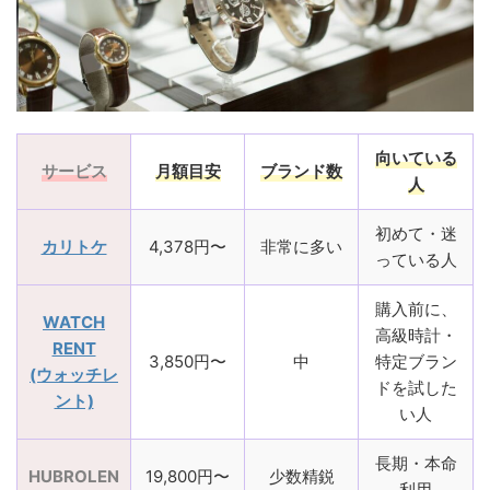
向いている
サービス
月額目安
ブランド数
人
初めて・迷
カリトケ
4,378円〜
非常に多い
っている人
購入前に、
WATCH
高級時計・
RENT
3,850円〜
中
特定ブラン
(ウォッチレ
ドを試した
ント)
い人
長期・本命
HUBROLEN
19,800円〜
少数精鋭
利用