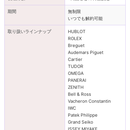
期間
無制限
いつでも解約可能
取り扱いラインナップ
HUBLOT
ROLEX
Breguet
Audemars Piguet
Cartier
TUDOR
OMEGA
PANERAI
ZENITH
Bell & Ross
Vacheron Constantin
IWC
Patek Philippe
Grand Seiko
ISSEY MIYAKE