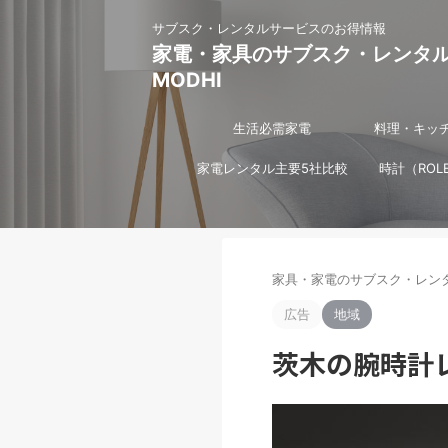
サブスク・レンタルサービスのお得情報
家電・家具のサブスク・レンタ
MODHI
生活必需家電
料理・キッ
家電レンタル主要5社比較
時計（ROL
家具・家電のサブスク・レンタ
広告
地域
茨木の腕時計