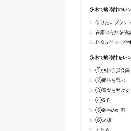
茨木で腕時計のレ
借りたいブラン
在庫の有無を確
料金が分かりや
茨木で腕時計をレ
①無料会員登録
②商品を選ぶ
③審査を受ける
④発送
⑤商品の到着
⑥返却
まとめ