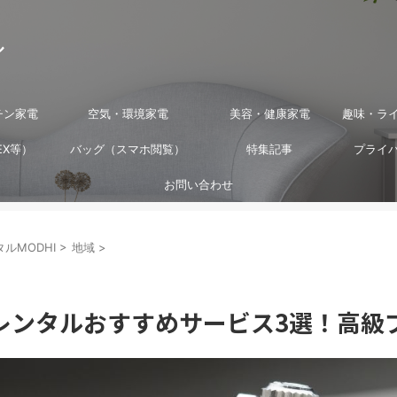
ル
チン家電
空気・環境家電
美容・健康家電
趣味・ラ
EX等）
バッグ（スマホ閲覧）
特集記事
プライ
お問い合わせ
ルMODHI
>
地域
>
レンタルおすすめサービス3選！高級