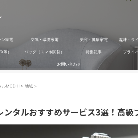
ル
チン家電
空気・環境家電
美容・健康家電
趣味・ラ
EX等）
バッグ（スマホ閲覧）
特集記事
プライ
お問い合わせ
ルMODHI
>
地域
>
レンタルおすすめサービス3選！高級