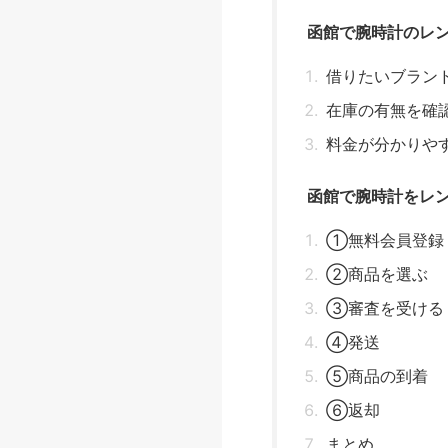
函館で腕時計のレ
借りたいブラン
在庫の有無を確
料金が分かりや
函館で腕時計をレ
①無料会員登録
②商品を選ぶ
③審査を受ける
④発送
⑤商品の到着
⑥返却
まとめ