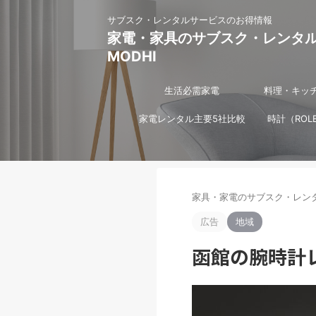
サブスク・レンタルサービスのお得情報
家電・家具のサブスク・レンタ
MODHI
生活必需家電
料理・キッ
家電レンタル主要5社比較
時計（ROL
家具・家電のサブスク・レンタ
広告
地域
函館の腕時計