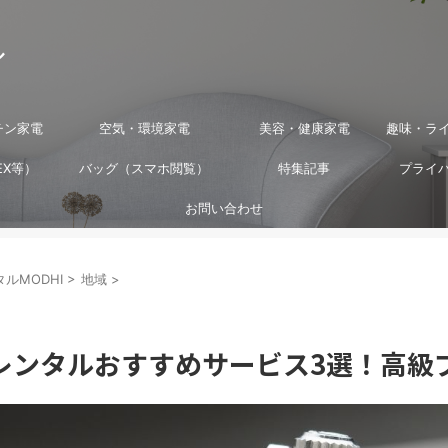
ル
チン家電
空気・環境家電
美容・健康家電
趣味・ラ
EX等）
バッグ（スマホ閲覧）
特集記事
プライ
お問い合わせ
ルMODHI
>
地域
>
レンタルおすすめサービス3選！高級