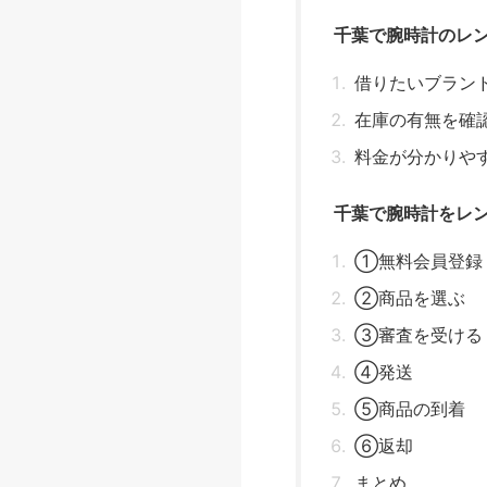
千葉で腕時計のレ
借りたいブラン
在庫の有無を確
料金が分かりや
千葉で腕時計をレ
①無料会員登録
②商品を選ぶ
③審査を受ける
④発送
⑤商品の到着
⑥返却
まとめ