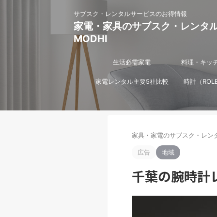
サブスク・レンタルサービスのお得情報
家電・家具のサブスク・レンタ
MODHI
生活必需家電
料理・キッ
家電レンタル主要5社比較
時計（ROL
家具・家電のサブスク・レンタ
広告
地域
千葉の腕時計