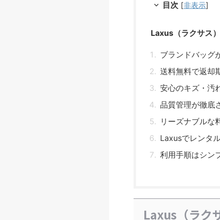
目次
[
非表示
]
Laxus（ラクサ
ブランドバッグ
送料無料で返却
安心のキズ・汚
品質管理が徹底
リーズナブルな
Laxusでレン
利用手順はシン
Laxus（ラ