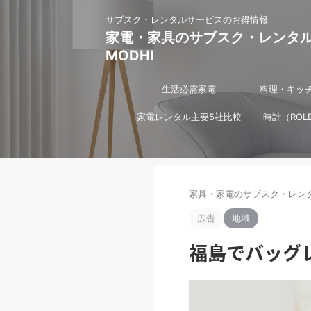
サブスク・レンタルサービスのお得情報
家電・家具のサブスク・レンタ
MODHI
生活必需家電
料理・キッ
家電レンタル主要5社比較
時計（ROL
家具・家電のサブスク・レンタ
広告
地域
福島でバッグ