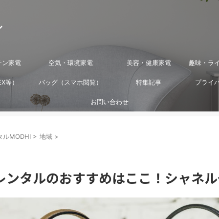
ル
チン家電
空気・環境家電
美容・健康家電
趣味・ラ
EX等）
バッグ（スマホ閲覧）
特集記事
プライ
お問い合わせ
ルMODHI
>
地域
>
レンタルのおすすめはここ！シャネル