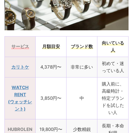
向いている
サービス
月額目安
ブランド数
人
初めて・迷
カリトケ
4,378円〜
非常に多い
っている人
購入前に、
WATCH
高級時計・
RENT
3,850円〜
中
特定ブラン
(ウォッチレ
ドを試した
ント)
い人
長期・本命
HUBROLEN
19,800円〜
少数精鋭
利用