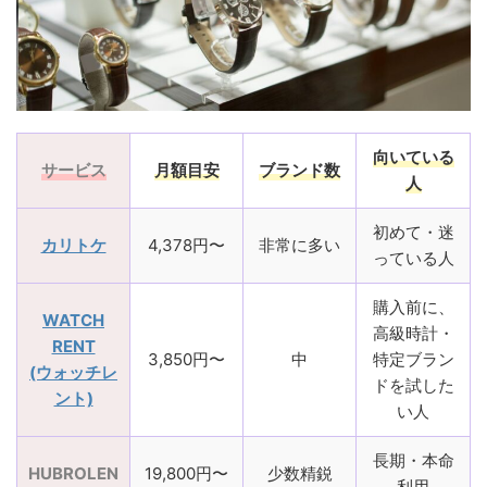
向いている
サービス
月額目安
ブランド数
人
初めて・迷
カリトケ
4,378円〜
非常に多い
っている人
購入前に、
WATCH
高級時計・
RENT
3,850円〜
中
特定ブラン
(ウォッチレ
ドを試した
ント)
い人
長期・本命
HUBROLEN
19,800円〜
少数精鋭
利用