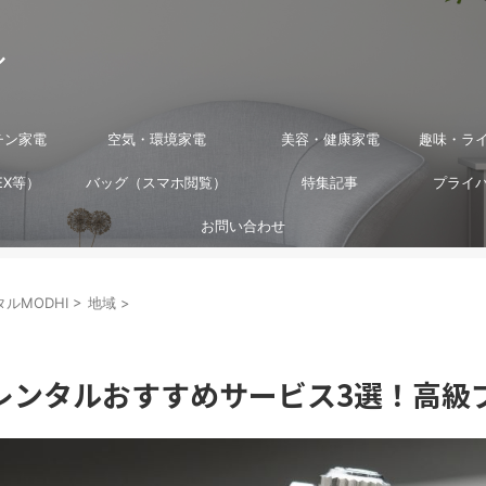
ル
チン家電
空気・環境家電
美容・健康家電
趣味・ラ
EX等）
バッグ（スマホ閲覧）
特集記事
プライ
お問い合わせ
ルMODHI
>
地域
>
レンタルおすすめサービス3選！高級