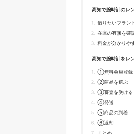
高知で腕時計のレ
借りたいブラン
在庫の有無を確
料金が分かりや
高知で腕時計をレ
①無料会員登録
②商品を選ぶ
③審査を受ける
④発送
⑤商品の到着
⑥返却
まとめ