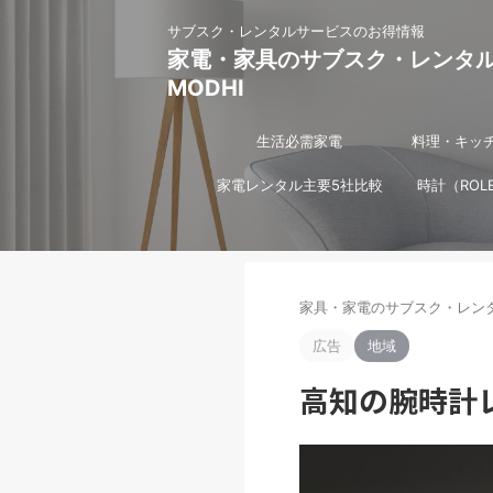
サブスク・レンタルサービスのお得情報
家電・家具のサブスク・レンタ
MODHI
生活必需家電
料理・キッ
家電レンタル主要5社比較
時計（ROL
家具・家電のサブスク・レンタ
広告
地域
高知の腕時計