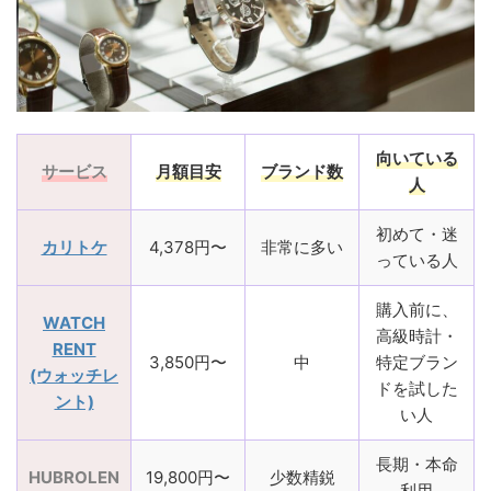
向いている
サービス
月額目安
ブランド数
人
初めて・迷
カリトケ
4,378円〜
非常に多い
っている人
購入前に、
WATCH
高級時計・
RENT
3,850円〜
中
特定ブラン
(ウォッチレ
ドを試した
ント)
い人
長期・本命
HUBROLEN
19,800円〜
少数精鋭
利用