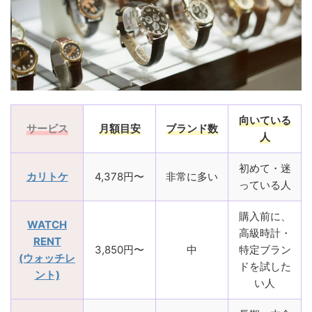
向いている
サービス
月額目安
ブランド数
人
初めて・迷
カリトケ
4,378円〜
非常に多い
っている人
購入前に、
WATCH
高級時計・
RENT
3,850円〜
中
特定ブラン
(ウォッチレ
ドを試した
ント)
い人